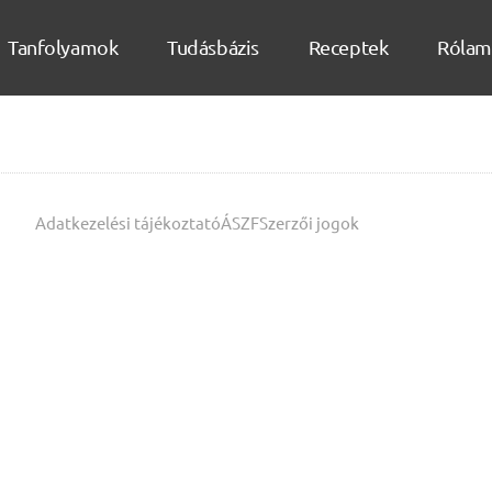
Tanfolyamok
Tudásbázis
Receptek
Rólam
Adatkezelési tájékoztató
ÁSZF
Szerzői jogok