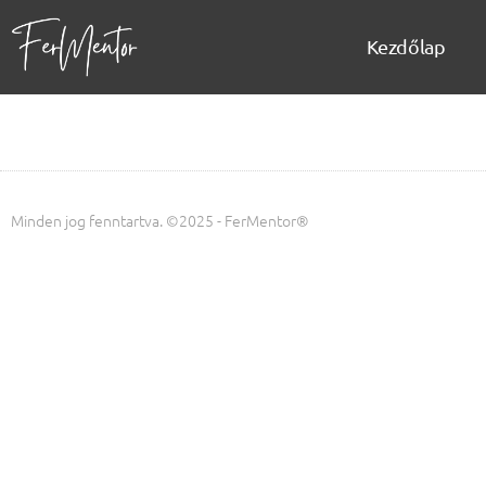
Kezdőlap
Minden jog fenntartva. ©2025 - FerMentor®