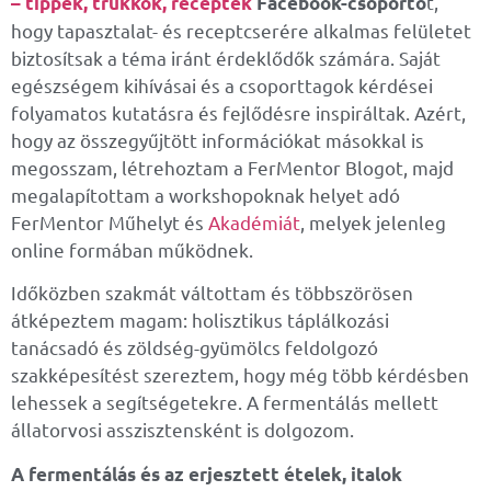
t,
– tippek, trükkök, receptek
Facebook-csoporto
hogy tapasztalat- és receptcserére alkalmas felületet
biztosítsak a téma iránt érdeklődők számára. Saját
egészségem kihívásai és a csoporttagok kérdései
folyamatos kutatásra és fejlődésre inspiráltak. Azért,
hogy az összegyűjtött információkat másokkal is
megosszam, létrehoztam a FerMentor Blogot, majd
megalapítottam a workshopoknak helyet adó
FerMentor Műhelyt és
Akadémiát
, melyek jelenleg
online formában működnek.
Időközben szakmát váltottam és többszörösen
átképeztem magam: holisztikus táplálkozási
tanácsadó és zöldség-gyümölcs feldolgozó
szakképesítést szereztem, hogy még több kérdésben
lehessek a segítségetekre. A fermentálás mellett
állatorvosi asszisztensként is dolgozom.
A fermentálás és az erjesztett ételek, italok