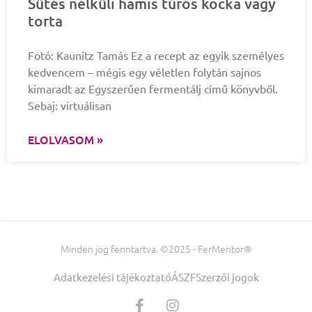
Sütés nélküli hamis túrós kocka vagy
torta
Fotó: Kaunitz Tamás Ez a recept az egyik személyes
kedvencem – mégis egy véletlen folytán sajnos
kimaradt az Egyszerűen fermentálj című könyvből.
Sebaj: virtuálisan
ELOLVASOM »
Minden jog fenntartva. ©2025 - FerMentor®
Adatkezelési tájékoztató
ÁSZF
Szerzői jogok