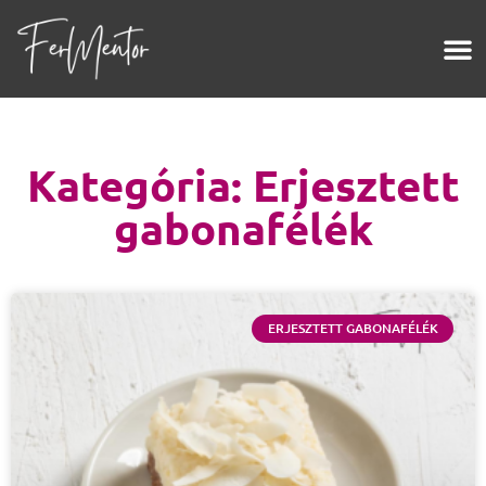
Kategória: Erjesztett
gabonafélék
ERJESZTETT GABONAFÉLÉK