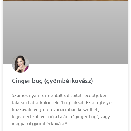
Ginger bug (gyömbérkovász)
Számos nyári fermentált üdítőital receptjében
találkozhatsz különféle ‘bug’-okkal. Ez a rejtélyes
hozzávaló végtelen variációban készülhet,
legismertebb verziója talán a ‘ginger bug’, vagy
magyarul gyömbérkovász*.