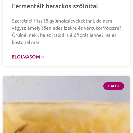
Fermentált barackos szőlőital
Szeretnél frissítő gyümölcsleveket inni, de nem
vágysz émelyítően édes ízekre és vércukorfröccsre?
Örülnél neki, ha az italod is élőflórás lenne? Na és
kóstoltál már
ELOLVASOM »
ITALOK