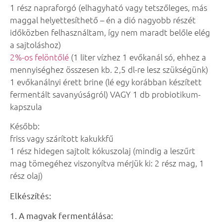
1 rész napraforgó (elhagyható vagy tetszőleges, más
maggal helyettesíthető – én a dió nagyobb részét
időközben felhasználtam, így nem maradt belőle elég
a sajtoláshoz)
2%-os felöntőlé
(1 liter vízhez 1 evőkanál só, ehhez a
mennyiséghez összesen kb. 2,5 dl-re lesz szükségünk)
1 evőkanálnyi érett brine (lé egy korábban készített
fermentált savanyúságról) VAGY 1 db probiotikum-
kapszula
Később:
friss vagy szárított kakukkfű
1 rész hidegen sajtolt kókuszolaj (mindig a leszűrt
mag tömegéhez viszonyítva mérjük ki: 2 rész mag, 1
rész olaj)
Elkészítés:
1. A magvak fermentálása: