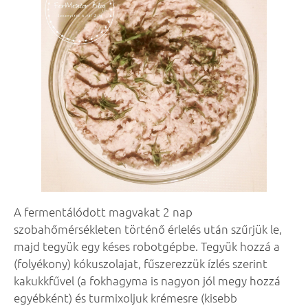
A fermentálódott magvakat 2 nap
szobahőmérsékleten történő érlelés után szűrjük le,
majd tegyük egy késes robotgépbe. Tegyük hozzá a
(folyékony) kókuszolajat, fűszerezzük ízlés szerint
kakukkfűvel (a fokhagyma is nagyon jól megy hozzá
egyébként) és turmixoljuk krémesre (kisebb