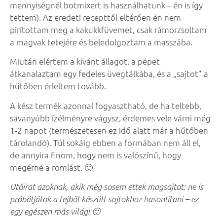
mennyiségnél botmixert is használhatunk – én is így
tettem). Az eredeti recepttől eltérően én nem
pirítottam meg a kakukkfüvemet, csak rámorzsoltam
a magvak tetejére és beledolgoztam a masszába.
Miután elértem a kívánt állagot, a pépet
átkanalaztam egy fedeles üvegtálkába, és a „sajtot” a
hűtőben érleltem tovább.
A kész termék azonnal fogyasztható, de ha teltebb,
savanyúbb ízélményre vágysz, érdemes vele várni még
1-2 napot (természetesen ez idő alatt már a hűtőben
tárolandó). Túl sokáig ebben a formában nem áll el,
de annyira finom, hogy nem is valószínű, hogy
megérné a romlást. 🙂
Utóirat azoknak, akik még sosem ettek magsajtot: ne is
próbáljátok a tejből készült sajtokhoz hasonlítani – ez
egy egészen más világ! 🙂