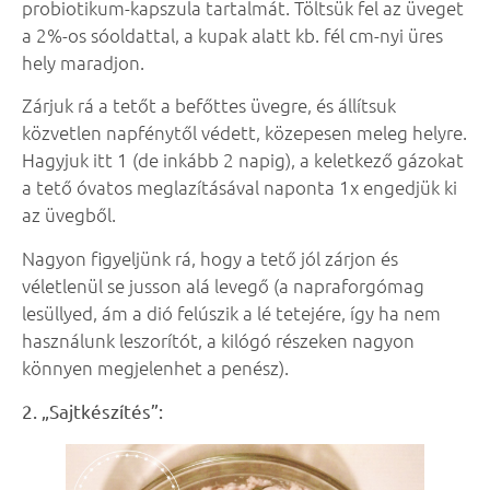
probiotikum-kapszula tartalmát. Töltsük fel az üveget
a 2%-os sóoldattal, a kupak alatt kb. fél cm-nyi üres
hely maradjon.
Zárjuk rá a tetőt a befőttes üvegre, és állítsuk
közvetlen napfénytől védett, közepesen meleg helyre.
Hagyjuk itt 1 (de inkább 2 napig), a keletkező gázokat
a tető óvatos meglazításával naponta 1x engedjük ki
az üvegből.
Nagyon figyeljünk rá, hogy a tető jól zárjon és
véletlenül se jusson alá levegő (a napraforgómag
lesüllyed, ám a dió felúszik a lé tetejére, így ha nem
használunk leszorítót, a kilógó részeken nagyon
könnyen megjelenhet a penész).
2. „Sajtkészítés”: