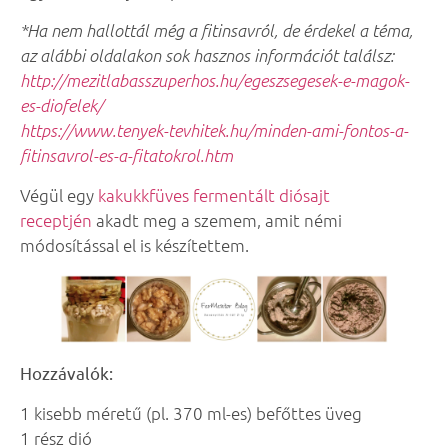
*Ha nem hallottál még a fitinsavról, de érdekel a téma,
az alábbi oldalakon sok hasznos információt találsz:
http://mezitlabasszuperhos.hu/egeszsegesek-e-magok-
es-diofelek/
https://www.tenyek-tevhitek.hu/minden-ami-fontos-a-
fitinsavrol-es-a-fitatokrol.htm
Végül egy
kakukkfüves fermentált diósajt
receptjén
akadt meg a szemem, amit némi
módosítással el is készítettem.
Hozzávalók:
1 kisebb méretű (pl. 370 ml-es) befőttes üveg
1 rész dió