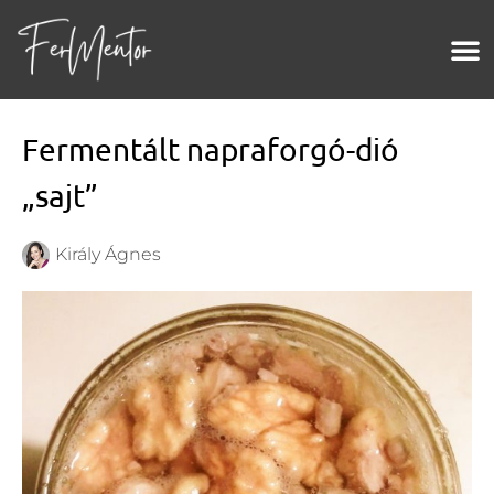
Fermentált napraforgó-dió
„sajt”
Király Ágnes