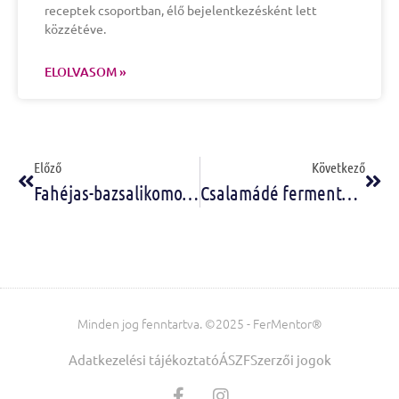
receptek csoportban, élő bejelentkezésként lett
közzétéve.
ELOLVASOM »
Előző
Következő
Fahéjas-bazsalikomos grapefruit ital (fermentált)
Csalamádé fermentálással
Minden jog fenntartva. ©2025 - FerMentor®
Adatkezelési tájékoztató
ÁSZF
Szerzői jogok