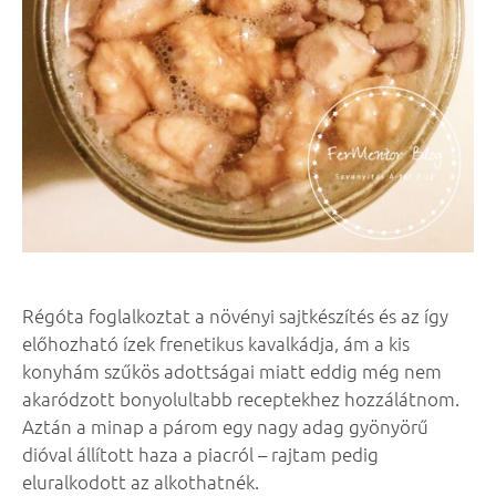
Régóta foglalkoztat a növényi sajtkészítés és az így
előhozható ízek frenetikus kavalkádja, ám a kis
konyhám szűkös adottságai miatt eddig még nem
akaródzott bonyolultabb receptekhez hozzálátnom.
Aztán a minap a párom egy nagy adag gyönyörű
dióval állított haza a piacról – rajtam pedig
eluralkodott az alkothatnék.