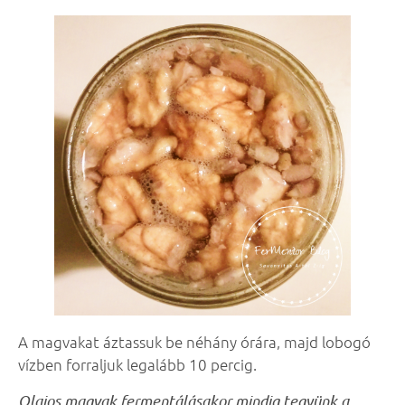
A magvakat áztassuk be néhány órára, majd lobogó
vízben forraljuk legalább 10 percig.
Olajos magvak fermentálásakor mindig tegyünk a