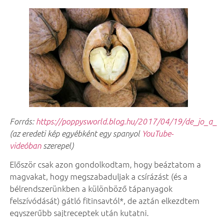
Forrás:
https://poppysworld.blog.hu/2017/04/19/de_jo_a
(az eredeti kép egyébként egy spanyol
YouTube-
videóban
szerepel)
Először csak azon gondolkodtam, hogy beáztatom a
magvakat, hogy megszabaduljak a csírázást (és a
bélrendszerünkben a különböző tápanyagok
felszívódását) gátló fitinsavtól*, de aztán elkezdtem
egyszerűbb sajtreceptek után kutatni.