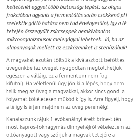
kelleténél eggyel több biztonsági lépést: az olajos
frakcióban ugyanis a fermentálás során csökkenő pH
szelektív gátló hatása nem tud érvényesülni, így a lé
tetején összegyűlt zsírcseppek nemkívánatos
mikroorganizmusok melegágyai lehetnek. Jó, ha az
alapanyagok mellett az eszközeinket is sterilizáljuk!
A magvakat ezután töltsük a kiválasztott befőttes
üvegünkbe (az üveget nyugodtan megtölthetjük
egészen a válláig, ez a fermentum nem fog
kifutni). Ha véletlenül úgy jön ki a lépés, hogy nem
telik meg az üveg a magvakkal, akkor sincs gond: a
folyamat tökéletesen működik így is. Arra figyelj, hogy
a lé így is érjen majdnem az üveg pereméig!
Kanalazzunk rájuk 1 evőkanálnyi érett brine-t (én
most kapros-fokhagymás dinnyehéjról vételeztem az
oltóanyagot) vagy szórjuk a magvak tetejére a