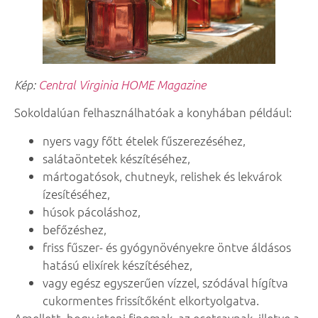
Kép:
Central Virginia HOME Magazine
Sokoldalúan felhasználhatóak a konyhában például:
nyers vagy főtt ételek fűszerezéséhez,
salátaöntetek készítéséhez,
mártogatósok, chutneyk, relishek és lekvárok
ízesítéséhez,
húsok pácoláshoz,
befőzéshez,
friss fűszer- és gyógynövényekre öntve áldásos
hatású elixírek készítéséhez,
vagy egész egyszerűen vízzel, szódával hígítva
cukormentes frissítőként elkortyolgatva.
Amellett, hogy isteni finomak, az ecetsavnak, illetve a