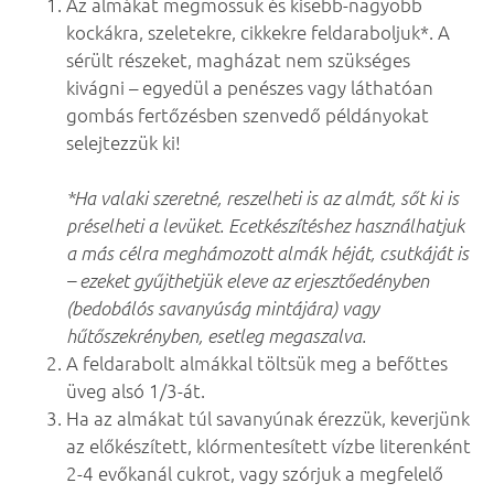
Az almákat megmossuk és kisebb-nagyobb
kockákra, szeletekre, cikkekre feldaraboljuk*. A
sérült részeket, magházat nem szükséges
kivágni – egyedül a penészes vagy láthatóan
gombás fertőzésben szenvedő példányokat
selejtezzük ki!
*Ha valaki szeretné, reszelheti is az almát, sőt ki is
préselheti a levüket. Ecetkészítéshez használhatjuk
a más célra meghámozott almák héját, csutkáját is
– ezeket gyűjthetjük eleve az erjesztőedényben
(bedobálós savanyúság mintájára) vagy
hűtőszekrényben, esetleg megaszalva.
A feldarabolt almákkal töltsük meg a befőttes
üveg alsó 1/3-át.
Ha az almákat túl savanyúnak érezzük, keverjünk
az előkészített, klórmentesített vízbe literenként
2-4 evőkanál cukrot, vagy szórjuk a megfelelő