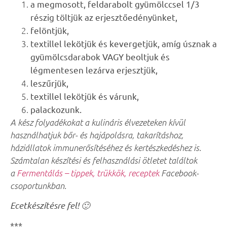
a megmosott, feldarabolt gyümölccsel 1/3
részig töltjük az erjesztőedényünket,
felöntjük,
textillel lekötjük és kevergetjük, amíg úsznak a
gyümölcsdarabok VAGY beoltjuk és
légmentesen lezárva erjesztjük,
leszűrjük,
textillel lekötjük és várunk,
palackozunk.
A kész folyadékokat a kulináris élvezeteken kívül
használhatjuk bőr- és hajápolásra, takarításhoz,
háziállatok immunerősítéséhez és kertészkedéshez is.
Számtalan készítési és felhasználási ötletet találtok
a
Fermentálás – tippek, trükkök, receptek
Facebook-
csoportunkban.
Ecetkészítésre fel! 🙂
***