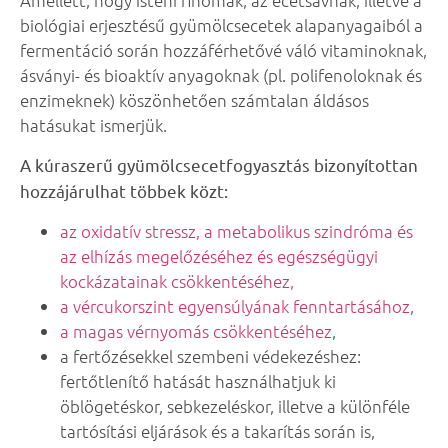
biológiai erjesztésű gyümölcsecetek alapanyagaiból a
fermentáció során hozzáférhetővé váló vitaminoknak,
ásványi- és bioaktív anyagoknak (pl. polifenoloknak és
enzimeknek) köszönhetően számtalan áldásos
hatásukat ismerjük.
A kúraszerű gyümölcsecetfogyasztás bizonyítottan
hozzájárulhat többek közt:
az oxidatív stressz, a metabolikus szindróma és
az elhízás megelőzéséhez és egészségügyi
kockázatainak csökkentéséhez,
a vércukorszint egyensúlyának fenntartásához
,
a magas vérnyomás csökkentéséhez
,
a fertőzésekkel szembeni védekezéshez:
fertőtlenítő hatását használhatjuk ki
öblögetéskor, sebkezeléskor, illetve a különféle
tartósítási eljárások és a takarítás során is,