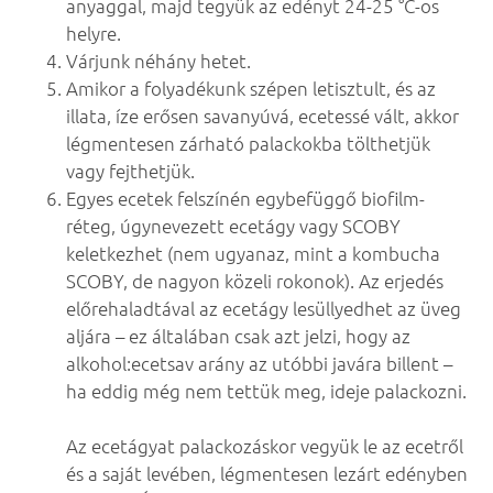
anyaggal, majd tegyük az edényt 24-25 °C-os
helyre.
Várjunk néhány hetet.
Amikor a folyadékunk szépen letisztult, és az
illata, íze erősen savanyúvá, ecetessé vált, akkor
légmentesen zárható palackokba tölthetjük
vagy fejthetjük.
Egyes ecetek felszínén egybefüggő biofilm-
réteg, úgynevezett ecetágy vagy SCOBY
keletkezhet (nem ugyanaz, mint a kombucha
SCOBY, de nagyon közeli rokonok). Az erjedés
előrehaladtával az ecetágy lesüllyedhet az üveg
aljára – ez általában csak azt jelzi, hogy az
alkohol:ecetsav arány az utóbbi javára billent –
ha eddig még nem tettük meg, ideje palackozni.
Az ecetágyat palackozáskor vegyük le az ecetről
és a saját levében, légmentesen lezárt edényben