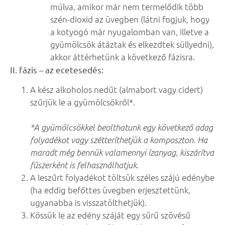
múlva, amikor már nem termelődik több
szén-dioxid az üvegben (látni fogjuk, hogy
a kotyogó már nyugalomban van, illetve a
gyümölcsök átáztak és elkezdtek süllyedni),
akkor áttérhetünk a következő fázisra.
II. fázis – az ecetesedés:
A kész alkoholos nedűt (almabort vagy cidert)
szűrjük le a gyümölcsökről*.
*A gyümölcsökkel beolthatunk egy következő adag
folyadékot vagy szétteríthetjük a komposzton. Ha
maradt még bennük valamennyi ízanyag, kiszárítva
fűszerként is felhasználhatjuk.
A leszűrt folyadékot töltsük széles szájú edénybe
(ha eddig befőttes üvegben erjesztettünk,
ugyanabba is visszatölthetjük).
Kössük le az edény száját egy sűrű szövésű