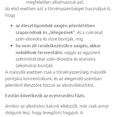
megfelelően alkalmazzuk azt.
Az első esetben azt a törvényszerűséget használjuk ki,
hogy
az élesztőgombák oxigén jelenlétében
szaporodnak és „lélegeznek”
, és a cukrokat
szén-dioxidra és vízre bontják, míg
ha nem áll rendelkezésükre oxigén, akkor
nekiállnak fermentálni
, vagyis az egyszerű
szénhidrátokat szén-dioxidra és etanolra
(alkoholra) bontják.
A második esetben csak a törvényszerűség második
pontjára koncentrálunk, és az elegendő számban
jelenlévő élesztőre bízzuk az alkoholkészítést.
Ezután következik az ecetesedési fázis.
Amikor az alkoholos italunk elkészült, már csak annyi
dolgunk lesz, hogy levegőzni hagyjuk. A