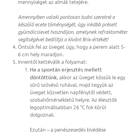
mennyiséget az almák tetejére.
Amennyiben valaki pontosan tudni szeretné a
készülő ecete töménységét, úgy inkább préselt
gyümölcslevet használjon, amelynek refraktométer
segítségével beállítja a kívánt Brix-értékét!
Öntsük fel az üveget úgy, hogy a perem alatt 5-
6 cm hely maradjon.
Innentől kettéválik a folyamat:
Ha a spontán erjesztés mellett
döntöttünk
, akkor az üveget kössük le egy
sűrű szövésű ruhával, majd tegyük az
üveget közvetlen napfénytől védett,
szobahőmérsékletű helyre. Az élesztők
legoptimálisabban 26 °C fok körül
dolgoznak.
Ezután – a penészesedés kivédése