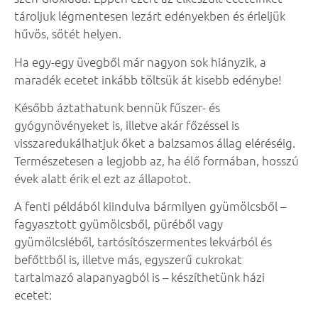
tároljuk légmentesen lezárt edényekben és érleljük
hűvös, sötét helyen.
Ha egy-egy üvegből már nagyon sok hiányzik, a
maradék ecetet inkább töltsük át kisebb edénybe!
Később áztathatunk bennük fűszer- és
gyógynövényeket is, illetve akár főzéssel is
visszaredukálhatjuk őket a balzsamos állag eléréséig.
Természetesen a legjobb az, ha élő formában, hosszú
évek alatt érik el ezt az állapotot.
A fenti példából kiindulva bármilyen gyümölcsből –
fagyasztott gyümölcsből, püréből vagy
gyümölcsléből, tartósítószermentes lekvárból és
befőttből is, illetve más, egyszerű cukrokat
tartalmazó alapanyagból is – készíthetünk házi
ecetet: