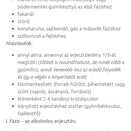
púdermentes gumikesztyű az első fázishoz
fakanál
szűrő
konyharuha, sajtkendő, géz a második fázishoz
szilikoncső a fejtéshez
Hozzávalók:
annyi alma, amennyi az erjesztőedény 1/3-át
megtölti (
többet is használhatunk, de minél több a
gyümölcs, annál kevesebb lesz az erjedő folyadék
)
és így a végén a kinyerhetőt ecet
klórmentesített (forralt-hűtött, pihentetett vagy
szűrt csapvíz, ásványvíz, forrásvíz)
literenként 2-4 kanálnyi kristálycukor
irányított erjesztéshez starter (gyömbérkovász,
fajélesztő)
I. fázis – az alkoholos erjesztés: