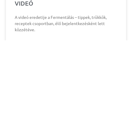
VIDEÓ
A videó eredetije a Fermentálás – tippek, trükkök,
receptek csoportban, élő bejelentkezésként lett
közzétéve.
ELOLVASOM »
Előző
Következő
Házi probiotikum kutyáknak
A tökéletes kovászos (?) uborka titka – így tedd el akár télire is
Minden jog fenntartva. ©2025 - FerMentor®