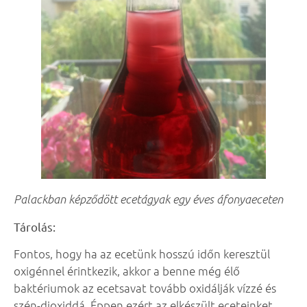
Palackban képződött ecetágyak egy éves áfonyaeceten
Tárolás:
Fontos, hogy ha az ecetünk hosszú időn keresztül
oxigénnel érintkezik, akkor a benne még élő
baktériumok az ecetsavat tovább oxidálják vízzé és
szén-dioxiddá. Éppen ezért az elkészült eceteinket