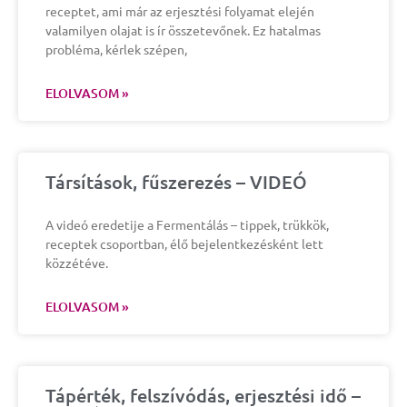
receptet, ami már az erjesztési folyamat elején
valamilyen olajat is ír összetevőnek. Ez hatalmas
probléma, kérlek szépen,
ELOLVASOM »
Társítások, fűszerezés – VIDEÓ
A videó eredetije a Fermentálás – tippek, trükkök,
receptek csoportban, élő bejelentkezésként lett
közzétéve.
ELOLVASOM »
Tápérték, felszívódás, erjesztési idő –