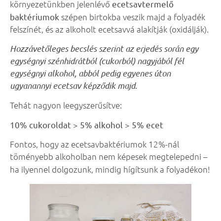
környezetünkben jelenlévő
ecetsavtermelő
baktériumok
szépen birtokba veszik majd a folyadék
felszínét, és az alkoholt ecetsavvá alakítják (oxidálják).
Hozzávetőleges becslés szerint az erjedés során egy
egységnyi szénhidrátból (cukorból) nagyjából fél
egységnyi alkohol, abból pedig egyenes úton
ugyanannyi ecetsav képződik majd.
Tehát nagyon leegyszerűsítve:
10% cukoroldat > 5% alkohol > 5% ecet
Fontos, hogy az ecetsavbaktériumok 12%-nál
töményebb alkoholban nem képesek megtelepedni –
ha ilyennel dolgozunk, mindig hígítsunk a folyadékon!