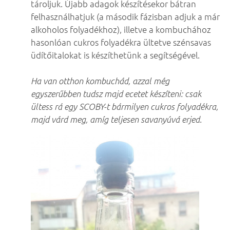
tároljuk. Újabb adagok készítésekor bátran
felhasználhatjuk (a második fázisban adjuk a már
alkoholos folyadékhoz), illetve a kombuchához
hasonlóan cukros folyadékra ültetve szénsavas
üdítőitalokat is készíthetünk a segítségével.
Ha van otthon kombuchád, azzal még
egyszerűbben tudsz majd ecetet készíteni: csak
ültess rá egy SCOBY-t bármilyen cukros folyadékra,
majd várd meg, amíg teljesen savanyúvá erjed.