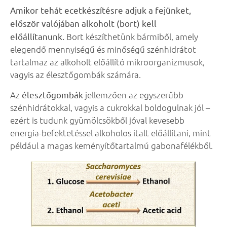
Amikor tehát ecetkészítésre adjuk a fejünket,
először valójában alkoholt (bort) kell
előállítanunk.
Bort készíthetünk bármiből, amely
elegendő mennyiségű és minőségű szénhidrátot
tartalmaz az alkoholt előállító mikroorganizmusok,
vagyis az élesztőgombák számára.
Az
élesztőgombák
jellemzően az egyszerűbb
szénhidrátokkal, vagyis a cukrokkal boldogulnak jól –
ezért is tudunk gyümölcsökből jóval kevesebb
energia-befektetéssel alkoholos italt előállítani, mint
például a magas keményítőtartalmú gabonafélékből.