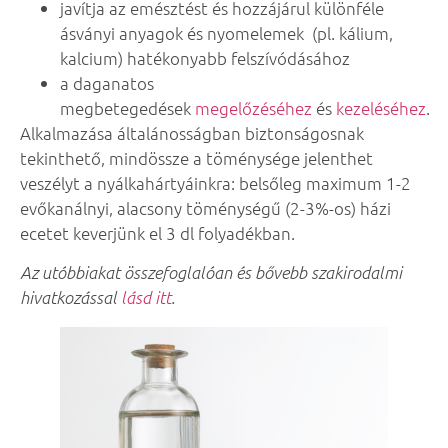
javítja az emésztést és hozzájárul különféle
ásványi anyagok és nyomelemek (pl. kálium,
kalcium) hatékonyabb felszívódásához
a daganatos
megbetegedések
megelőzéséhez
és
kezeléséhez
.
Alkalmazása általánosságban biztonságosnak
tekinthető, mindössze a töménysége jelenthet
veszélyt a nyálkahártyáinkra: belsőleg maximum 1-2
evőkanálnyi, alacsony töménységű (2-3%-os) házi
ecetet keverjünk el 3 dl folyadékban.
Az utóbbiakat összefoglalóan és bővebb szakirodalmi
hivatkozással
lásd itt
.