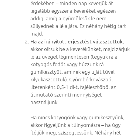
érdekében – minden nap keverjük át
legalább egyszer a keveréket egészen
addig, amíg a gyümölcsök le nem
süllyednek a lé aljára. Ez néhány hétig tart
majd.
Ha az irányított erjesztést választottuk
,
akkor oltsuk be a keverékünket, majd zárjuk
le az üveget légmentesen (tegyük rá a
kotyogós fedőt vagy húzzunk rá
gumikesztyűt, aminek egy ujját tűvel
kilyukasztottuk). Gyömbérkovászból
literenként 0,5-1 dl-t, fajélesztőből az
útmutató szerinti mennyiséget
használjunk.
Ha nincs kotyogónk vagy gumikesztyűnk,
akkor figyeljünk a túlnyomásra – ha úgy
ítéljük meg, sziszegtessünk. Néhány hét