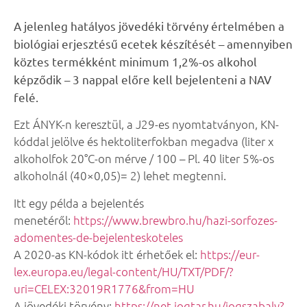
A jelenleg hatályos jövedéki törvény értelmében
a
biológiai erjesztésű ecetek készítését – amennyiben
köztes termékként minimum 1,2%-os alkohol
képződik – 3 nappal előre kell bejelenteni a NAV
felé.
Ezt ÁNYK-n keresztül, a J29-es nyomtatványon, KN-
kóddal jelölve és hektoliterfokban megadva (liter x
alkoholfok 20°C-on mérve / 100 – Pl. 40 liter 5%-os
alkoholnál (40×0,05)= 2) lehet megtenni.
Itt egy példa a bejelentés
menetéről:
https://www.brewbro.hu/hazi-sorfozes-
adomentes-de-bejelenteskoteles
A 2020-as KN-kódok itt érhetőek el:
https://eur-
lex.europa.eu/legal-content/HU/TXT/PDF/?
uri=CELEX:32019R1776&from=HU
A jövedéki törvény:
https://net.jogtar.hu/jogszabaly?