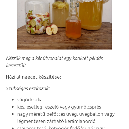
Nézzük meg a két útvonalat egy konkrét példán
keresztül!
Házi almaecet készítése:
Szükséges eszközök:
vágódeszka
kés, esetleg reszelő vagy gyümölcsprés
nagy méretű befőttes üveg, üvegballon vagy
légmentesen zárható kerámiahordó
csavaros tető, kotyogós fedő/dugó vagy