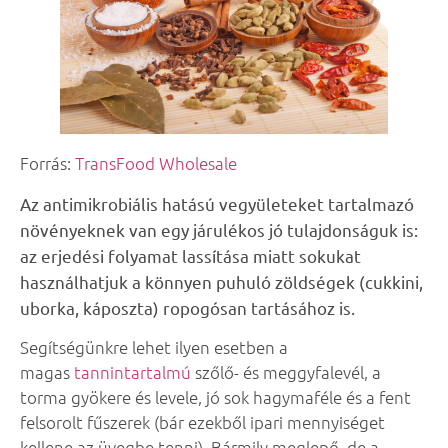
Forrás:
TransFood Wholesale
Az antimikrobiális hatású vegyületeket tartalmazó
növényeknek van egy járulékos jó tulajdonságuk is:
az erjedési folyamat lassítása miatt sokukat
használhatjuk a könnyen puhuló zöldségek (cukkini,
uborka, káposzta) ropogósan tartásához is.
Segítségünkre lehet ilyen esetben a
magas
tannintartalmú
szőlő- és meggyfalevél, a
torma gyökere és levele, jó sok hagymaféle és a fent
felsorolt fűszerek (bár ezekből ipari mennyiséget
kellene az üvegbe tenni). Bármily meglepő, de a