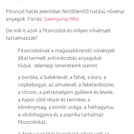
Fitoncid hatás jelentése: fertőtlenítő hatású növényi
anyagok. Forrás:
Saemyung Hite
De mik is azok a fitoncidok és milyen növények
tartalmazzák?
Fitoncidoknak a magasabbrendű növények
által termelt antimikrobás anyagokat
hívjuk. Jelenlegi ismereteink szerint
a boróka, a babérlevél, a fahéj, a bors, a
csipkebogyó, az almalevél, a feketeribiszke,
a citrom, a petrezselyem gyökere és levele,
a kapor zöld részei és termése, a
köménymag, a komló virága, a fokhagyma,
a vöröshagyma és a paprika tartalmaz
fitoncidokat.
A fokhagymából kivonható allicin volt az