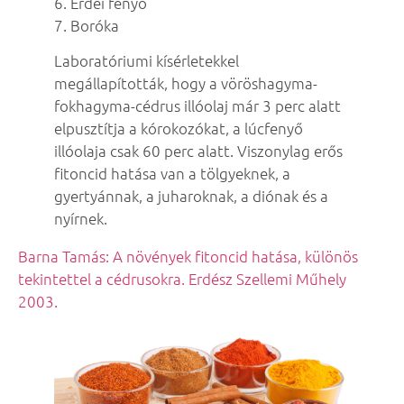
6. Erdei fenyő
7. Boróka
Laboratóriumi kísérletekkel
megállapították, hogy a vöröshagyma-
fokhagyma-cédrus illóolaj már 3 perc alatt
elpusztítja a kórokozókat, a lúcfenyő
illóolaja csak 60 perc alatt. Viszonylag erős
fitoncid hatása van a tölgyeknek, a
gyertyánnak, a juharoknak, a diónak és a
nyírnek.
Barna Tamás: A növények fitoncid hatása, különös
tekintettel a cédrusokra. Erdész Szellemi Műhely
2003.