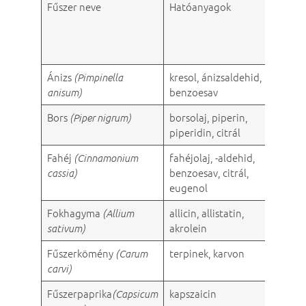
Fűszer neve
Hatóanyagok
Mely
mikro
ellen
haték
Ánizs
kresol, ánizsaldehid,
éleszt
(Pimpinella
benzoesav
penés
anisum)
Bors
borsolaj, piperin,
–
(Piper nigrum)
piperidin, citrál
Fahéj
fahéjolaj, -aldehid,
bakté
(Cinnamonium
benzoesav, citrál,
éleszt
cassia)
eugenol
penés
Fokhagyma
allicin, allistatin,
–
(Allium
akrolein
sativum)
Fűszerkömény
terpinek, karvon
bakté
(Carum
carvi)
Fűszerpaprika
kapszaicin
–
(Capsicum