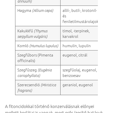
annuum)
Hagyma
allil-, butil-, krotonil-
–
(Allium cepa)
és
feniletilmustárolajok
Kakukkfű
timol, -terpinek,
–
(Thymus
karvakrol
serpyllum vulgáris)
Komló
humulin, lupulin
–
(Humulus lupulus)
Szegfűbors (Pimenta
eugenol, citrál
–
officinalis)
Szegfűszeg
szegfűolaj, eugenol,
–
(Eugénia
benzoesav
cariophyllata)
Szerecsendió
geraniol, eugenol
éleszt
(Miristica
penés
fragrans)
A fitoncidokkal történő konzerválásnak előnyei
mellett korlátai is vannak, mert erős ízesítő hatásuk