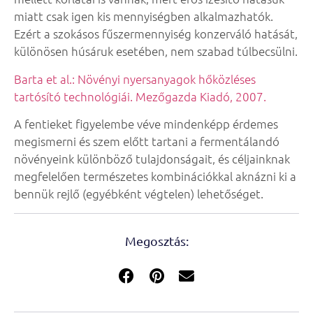
miatt csak igen kis mennyiségben alkalmazhatók.
Ezért a szokásos fűszermennyiség konzerváló hatását,
különösen húsáruk esetében, nem szabad túlbecsülni.
Barta et al.: Növényi nyersanyagok hőközléses
tartósító technológiái. Mezőgazda Kiadó, 2007.
A fentieket figyelembe véve mindenképp érdemes
megismerni és szem előtt tartani a fermentálandó
növényeink különböző tulajdonságait, és céljainknak
megfelelően természetes kombinációkkal aknázni ki a
bennük rejlő (egyébként végtelen) lehetőséget.
Megosztás: