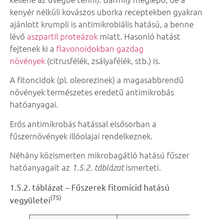
kenyér nélküli kovászos uborka receptekben gyakran
ajánlott krumpli is antimikrobiális hatású, a benne
lévő
aszpartil proteázok
miatt. Hasonló hatást
fejtenek ki a
flavonoidokban
gazdag
növények
(citrusfélék, zsályafélék, stb.) is.
A fitoncidok (pl. oleorezinek) a magasabbrendű
növények természetes eredetű antimikrobás
hatóanyagai.
Erős antimikrobás hatással elsősorban a
fűszernövények illóolajai rendelkeznek.
Néhány közismerten mikrobagátló hatású fűszer
hatóanyagait az
ismerteti.
1.5.2. táblázat
1.5.2. táblázat – Fűszerek fitomicid hatású
(75)
vegyületei